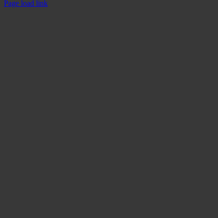
Facebook
Page load link
Nach
oben