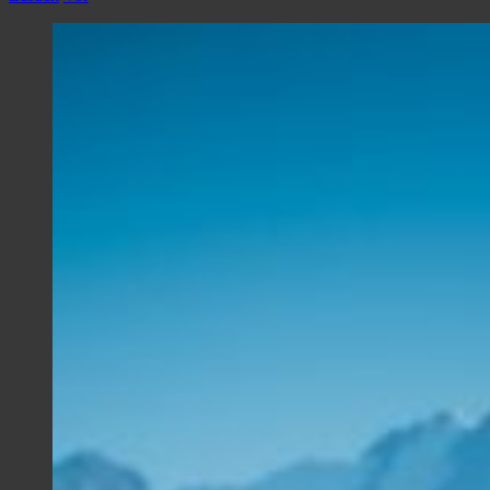
Zeige
grösseres
Bild