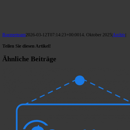
Roemerteam
2026-03-12T07:14:23+00:00
14. Oktober 2025
|
Archiv
|
Teilen Sie diesen Artikel!
Facebook
Ähnliche Beiträge